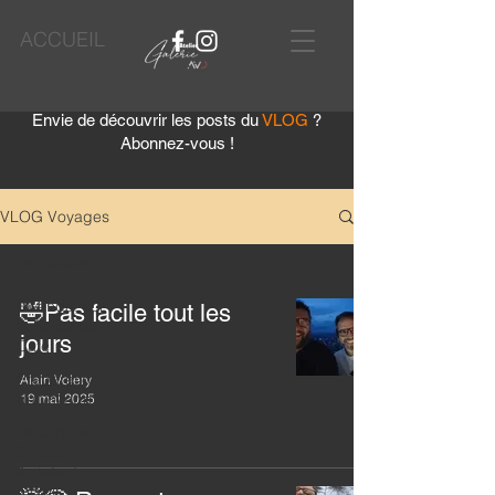
ACCUEIL
Envie de découvrir les posts du
VLOG
?
Abonnez-vous !
VLOG Voyages
Le Bêtisier
Rwanda, sur
🤣Pas facile tout les
la Route du
jours
Café
Préparation
Alain Volery
du voyage
19 mai 2025
Départ de
Suisse -
Arrivée à
Kigali